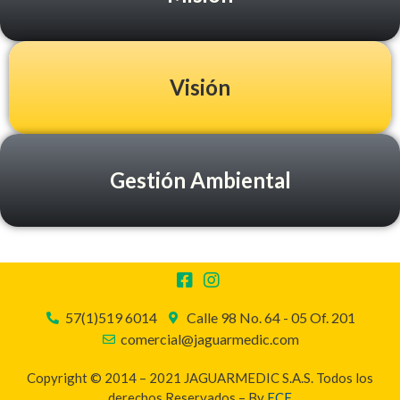
Visión
Gestión Ambiental
57(1)519 6014
Calle 98 No. 64 - 05 Of. 201
comercial@jaguarmedic.com
Copyright © 2014 – 2021 JAGUARMEDIC S.A.S. Todos los
derechos Reservados – By
ECF